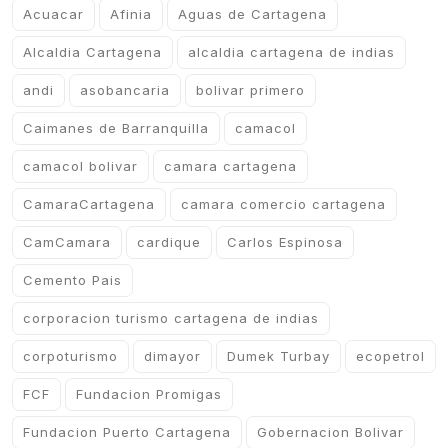
Acuacar
Afinia
Aguas de Cartagena
Alcaldia Cartagena
alcaldia cartagena de indias
andi
asobancaria
bolivar primero
Caimanes de Barranquilla
camacol
camacol bolivar
camara cartagena
CamaraCartagena
camara comercio cartagena
CamCamara
cardique
Carlos Espinosa
Cemento Pais
corporacion turismo cartagena de indias
corpoturismo
dimayor
Dumek Turbay
ecopetrol
FCF
Fundacion Promigas
Fundacion Puerto Cartagena
Gobernacion Bolivar