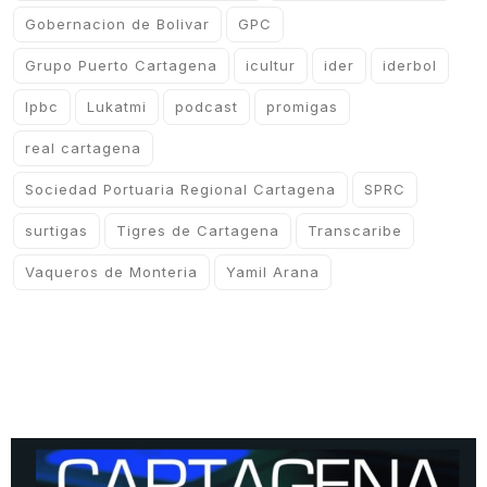
Gobernacion de Bolivar
GPC
Grupo Puerto Cartagena
icultur
ider
iderbol
lpbc
Lukatmi
podcast
promigas
real cartagena
Sociedad Portuaria Regional Cartagena
SPRC
surtigas
Tigres de Cartagena
Transcaribe
Vaqueros de Monteria
Yamil Arana