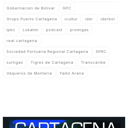
Gobernacion de Bolivar
GPC
Grupo Puerto Cartagena
icultur
ider
iderbol
lpbc
Lukatmi
podcast
promigas
real cartagena
Sociedad Portuaria Regional Cartagena
SPRC
surtigas
Tigres de Cartagena
Transcaribe
Vaqueros de Monteria
Yamil Arana