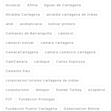
Acuacar
Afinia
Aguas de Cartagena
Alcaldia Cartagena
alcaldia cartagena de indias
andi
asobancaria
bolivar primero
Caimanes de Barranquilla
camacol
camacol bolivar
camara cartagena
CamaraCartagena
camara comercio cartagena
CamCamara
cardique
Carlos Espinosa
Cemento Pais
corporacion turismo cartagena de indias
corpoturismo
dimayor
Dumek Turbay
ecopetrol
FCF
Fundacion Promigas
Fundacion Puerto Cartagena
Gobernacion Bolivar