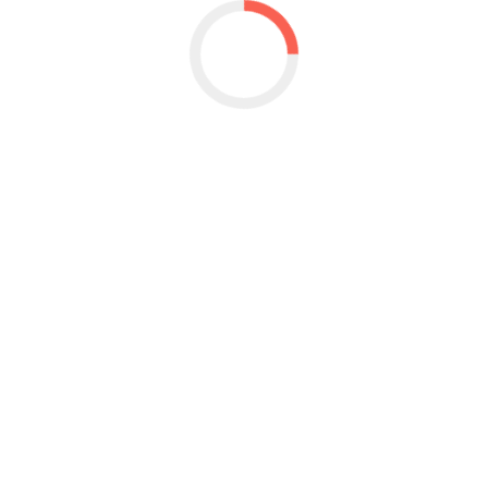
do De La Espriella
eraria
icos
para microciclo