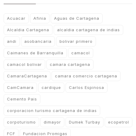
Acuacar
Afinia
Aguas de Cartagena
Alcaldia Cartagena
alcaldia cartagena de indias
andi
asobancaria
bolivar primero
Caimanes de Barranquilla
camacol
camacol bolivar
camara cartagena
CamaraCartagena
camara comercio cartagena
CamCamara
cardique
Carlos Espinosa
Cemento Pais
corporacion turismo cartagena de indias
corpoturismo
dimayor
Dumek Turbay
ecopetrol
FCF
Fundacion Promigas