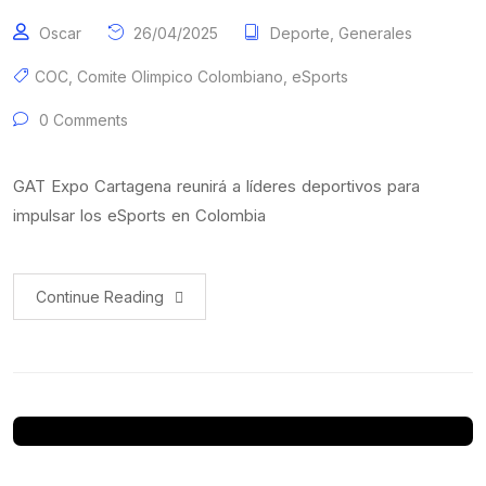
Oscar
26/04/2025
Deporte
,
Generales
COC
,
Comite Olimpico Colombiano
,
eSports
0 Comments
GAT Expo Cartagena reunirá a líderes deportivos para
impulsar los eSports en Colombia
Continue Reading