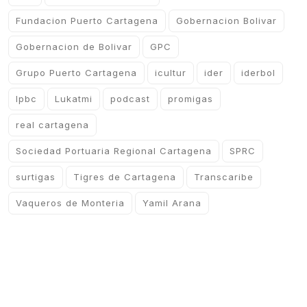
Fundacion Puerto Cartagena
Gobernacion Bolivar
Gobernacion de Bolivar
GPC
Grupo Puerto Cartagena
icultur
ider
iderbol
lpbc
Lukatmi
podcast
promigas
real cartagena
Sociedad Portuaria Regional Cartagena
SPRC
surtigas
Tigres de Cartagena
Transcaribe
Vaqueros de Monteria
Yamil Arana