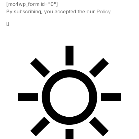
[mc4wp_form id="0"]
By subscribing, you accepted the our
Policy