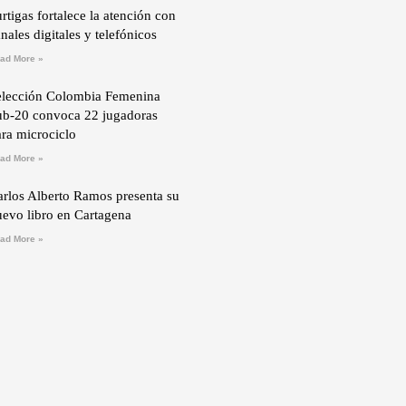
rtigas fortalece la atención con
nales digitales y telefónicos
ad More »
elección Colombia Femenina
ub-20 convoca 22 jugadoras
ra microciclo
ad More »
arlos Alberto Ramos presenta su
uevo libro en Cartagena
ad More »