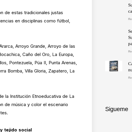
Su
ca
n de estas tradicionales justas
Re
ncias en disciplinas como fútbol,
S
S
pa
 Ararca, Arroyo Grande, Arroyo de las
Re
 Bocachica, Caño del Oro, La Europa,
llos, Pontezuela, Púa II, Punta Arenas,
C
n
rra Bomba, Villa Gloria, Zapatero, La
Re
 la Institución Etnoeducativa de La
on de música y color el escenario
Sigueme
tes.
 tejido social