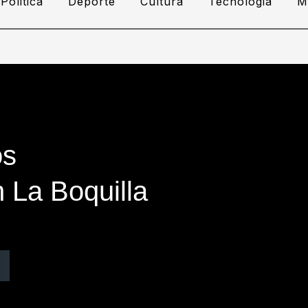
Politica
Deporte
Cultura
Tecnologia
M
os
 La Boquilla