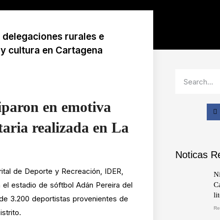
delegaciones rurales e
 y cultura en Cartagena
ciparon en emotiva
aria realizada en La
Noticas R
trital de Deporte y Recreación, IDER,
Ni
el estadio de sóftbol Adán Pereira del
Ca
li
 de 3.200 deportistas provenientes de
Re
strito.