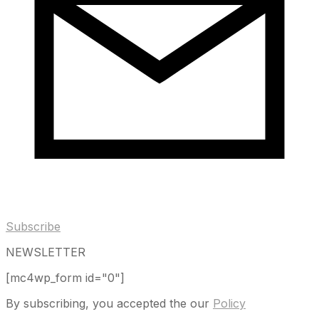
Subscribe
NEWSLETTER
[mc4wp_form id="0"]
By subscribing, you accepted the our
Policy