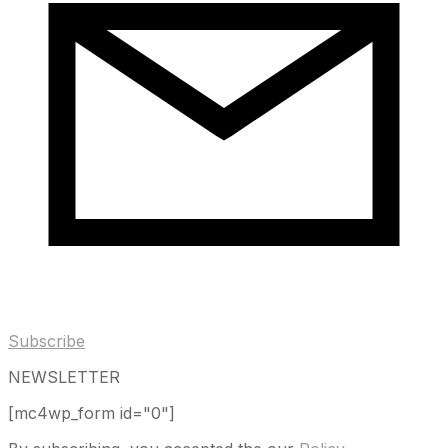
Subscribe
NEWSLETTER
[mc4wp_form id="0"]