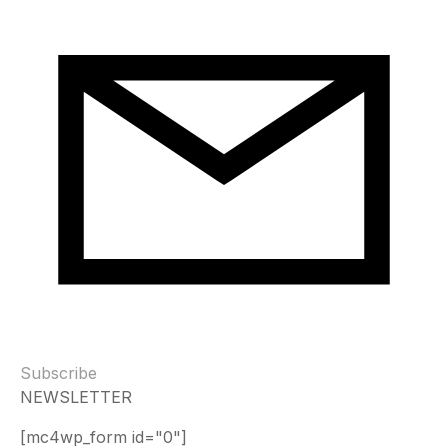
Subscribe
NEWSLETTER
[mc4wp_form id="0"]