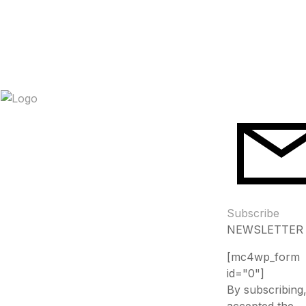
Subscribe
NEWSLETTER
[mc4wp_form
id="0"]
By subscribing
accepted the