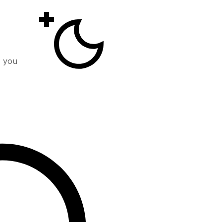
, you