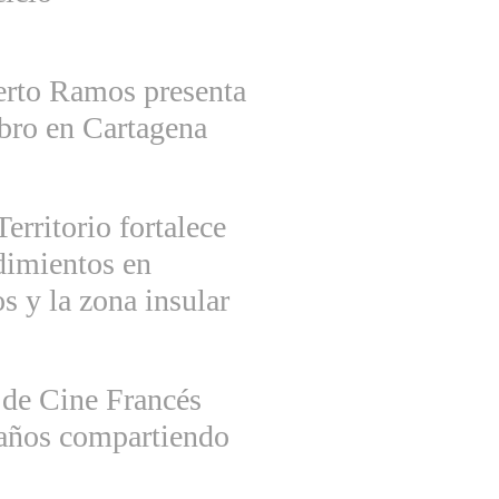
erto Ramos presenta
ibro en Cartagena
rritorio fortalece
imientos en
s y la zona insular
 de Cine Francés
 años compartiendo