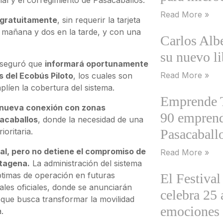
Read More »
 gratuitamente
, sin requerir la tarjeta
a mañana y dos en la tarde, y con una
Carlos Alb
su nuevo l
aseguró que
informará oportunamente
Read More »
s del Ecobús Piloto
, los cuales son
mplíen la cobertura del sistema.
Emprende Te
 nueva conexión con zonas
90 emprend
acaballos
, donde la necesidad de una
oritaria.
Pasacaballo
al, pero no detiene el compromiso de
Read More »
rtagena.
La administración del sistema
ptimas de operación en futuras
El Festival
nales oficiales, donde se anunciarán
celebra 25
que busca transformar la movilidad
emociones
.