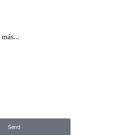
 más...
Send