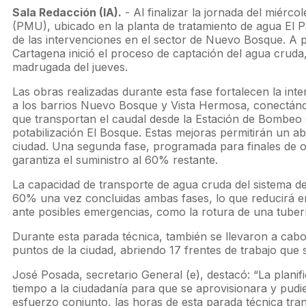
Sala Redacción (IA).
- Al finalizar la jornada del miérc
(PMU), ubicado en la planta de tratamiento de agua El P
de las intervenciones en el sector de Nuevo Bosque. A p
Cartagena inició el proceso de captación del agua cruda,
madrugada del jueves.
Las obras realizadas durante esta fase fortalecen la int
a los barrios Nuevo Bosque y Vista Hermosa, conectánd
que transportan el caudal desde la Estación de Bombeo 
potabilización El Bosque. Estas mejoras permitirán un ab
ciudad. Una segunda fase, programada para finales de o
garantiza el suministro al 60% restante.
La capacidad de transporte de agua cruda del sistema 
60% una vez concluidas ambas fases, lo que reducirá e
ante posibles emergencias, como la rotura de una tuberí
Durante esta parada técnica, también se llevaron a cab
puntos de la ciudad, abriendo 17 frentes de trabajo que
José Posada, secretario General (e), destacó: “La planifi
tiempo a la ciudadanía para que se aprovisionara y pudier
esfuerzo conjunto, las horas de esta parada técnica tra