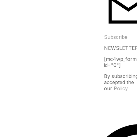
Subscribe
NEWSLETTE
[mc4wp_form
id="0"]
By subscribin
accepted the
our
Policy