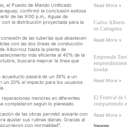
oles, el Puesto de Mando Unificado
Read More »
araguay, confirmó la conclusión exitosa
artir de las 9:00 p.m., Aguas de
 con la distribución proyectada para la
Carlos Alberto
en Cartagena
erconexión de las tuberías que abastecen
Read More »
olas con las dos líneas de conducción
de Albornoz hasta la planta de
astecimiento más eficiente al 40% de la
Emprende Territ
ctubre, buscará mejorar la línea que
emprendimiento
insular
de acueducto pasará de un 39% a un
Read More »
n un 20% el impacto para los usuarios
a.
El Festival de 
o reparaciones menores en diferentes
compartiendo 
 se completaron según lo planeado.
cación de las obras permitió avisarle con
Read More »
a ajustar sus rutinas diarias. Gracias al
nscurrieron con normalidad”.
Sigueme