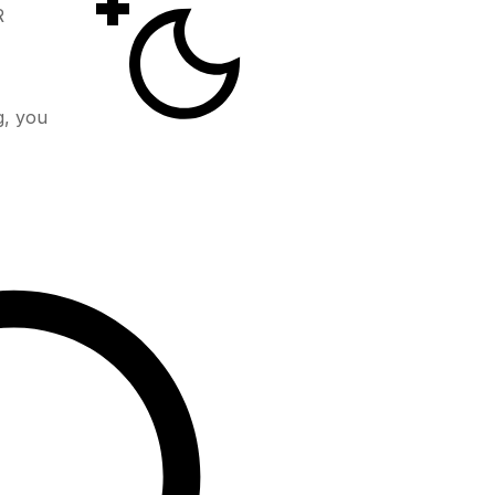
R
g, you