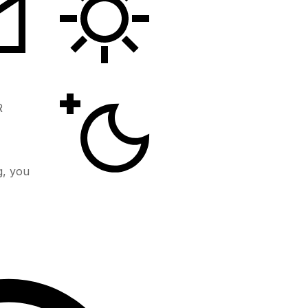
R
g, you