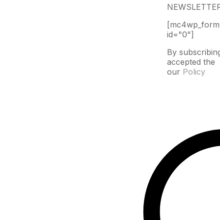
NEWSLETTE
[mc4wp_form
id="0"]
By subscribin
accepted the
our
Policy