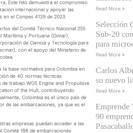
erra. Este hito demuestra el compromiso
Read More »
zación internacional y apoyar las
as en el Conpes 4129 de 2023.
Selección
rtos del Comité Técnico Nacional 255
Sub-20 con
 Marítima y Portuaria (Dimar),
para micro
poración de Ciencia y Tecnología para
tecmar), con el apoyo del Ministerio de
Read More »
cotea.
Carlos Alb
e la base normativa para Colombia en
ción de 40 normas técnicas
su nuevo l
s de trabajo WG5 Engine and Propulsive
ation of the Hull, contribuyendo
Read More »
ualmente, Colombia es el único país de
tor de las embarcaciones, ya que es el
Emprende Te
90 emprend
estras empresas puedan acceder a las
Pasacaballo
 al Comité 188 de embarcaciones