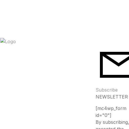
Subscribe
NEWSLETTER
[mc4wp_form
id="0"]
By subscribing
accepted the