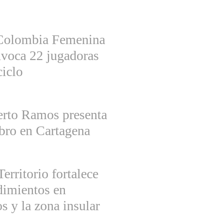
 Colombia Femenina
voca 22 jugadoras
ciclo
erto Ramos presenta
ibro en Cartagena
rritorio fortalece
imientos en
s y la zona insular