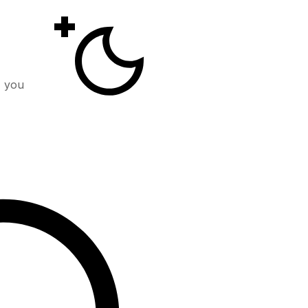
, you