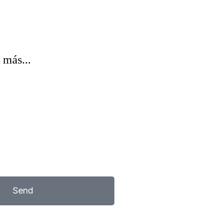
 más...
Send