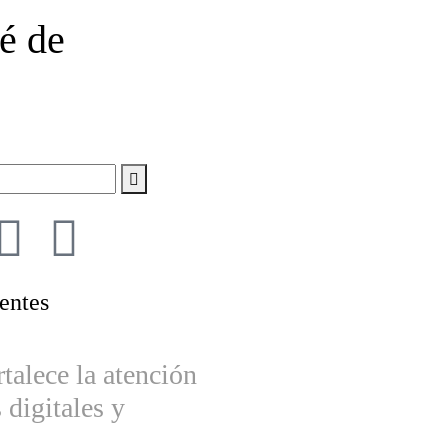
é de
entes
rtalece la atención
 digitales y