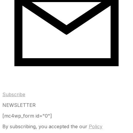
Subscribe
NEWSLETTER
[mc4wp_form id="0"]
By subscribing, you accepted the our
Policy