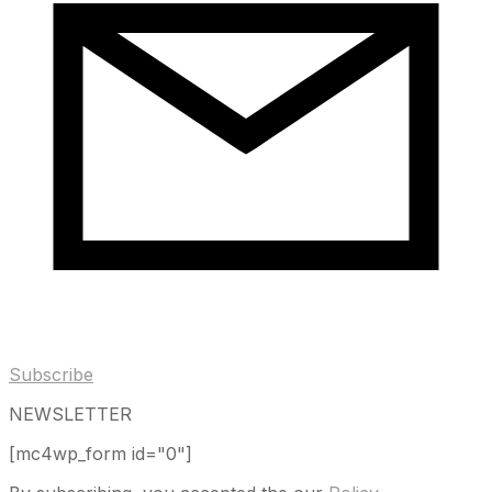
Subscribe
NEWSLETTER
[mc4wp_form id="0"]