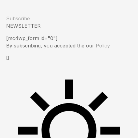
Subscribe
NEWSLETTER
[mc4wp_form id="0"]
By subscribing, you accepted the our
Policy