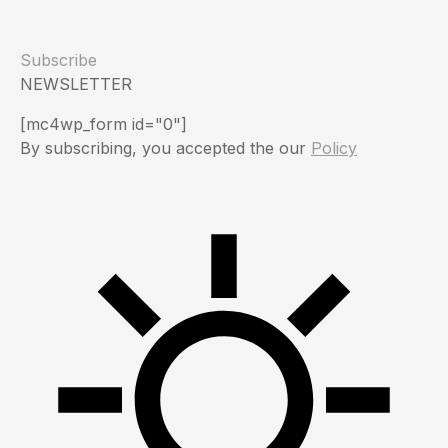
Subscribe
NEWSLETTER
[mc4wp_form id="0"]
By subscribing, you accepted the our
Policy